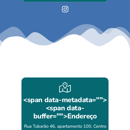
<span data-metadata="
">
<span data-
buffer="
">Endereço
Rua Tubarão 46, apartamento 100, Centro