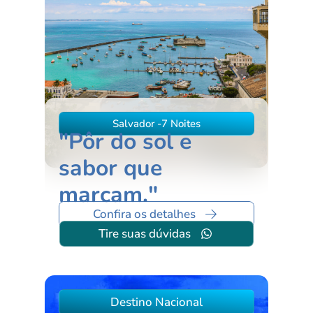
Salvador -7 Noites
"Pôr do sol e
sabor que
marcam."
Confira os detalhes
Tire suas dúvidas
Destino Nacional