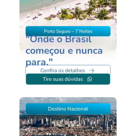
Porto Seguro – 7 Noites
"Onde o Brasil
começou e nunca
para."
Confira os detalhes
Tire suas dúvidas
Destino Nacional