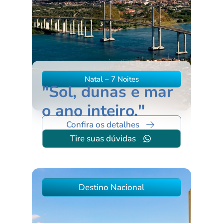
Natal – 7 Noites
"Sol, dunas e mar
o ano inteiro."
Confira os detalhes
Tire suas dúvidas
Destino Nacional