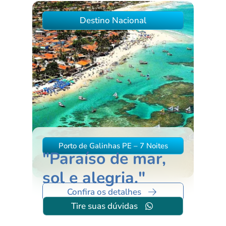
Destino Nacional
Porto de Galinhas PE – 7 Noites
"Paraíso de mar,
sol e alegria."
Confira os detalhes
Tire suas dúvidas