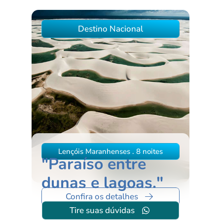
Destino Nacional
Lençóis Maranhenses . 8 noites
"Paraíso entre
dunas e lagoas."
Confira os detalhes
Tire suas dúvidas