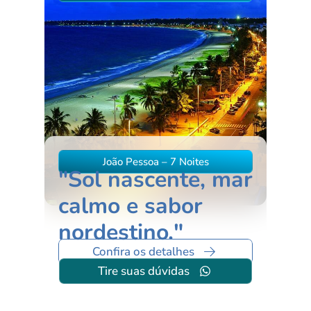
João Pessoa – 7 Noites
"Sol nascente, mar
calmo e sabor
nordestino."
Confira os detalhes
Tire suas dúvidas